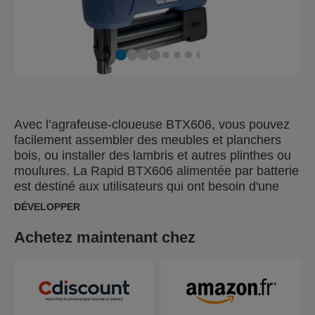
Avec l’agrafeuse-cloueuse BTX606, vous pouvez
facilement assembler des meubles et planchers
bois, ou installer des lambris et autres plinthes ou
moulures. La Rapid BTX606 alimentée par batterie
est destiné aux utilisateurs qui ont besoin d'une
agrafeuse-cloueuse puissante pour la pose
DÉVELOPPER
d’agrafes étroites, idéales pour les matériaux tels
que les panneaux de masonite, contreplaqué et les
Achetez maintenant chez
panneaux de particules ou agglomérés.
L’agrafeuse-cloueuse peut également être chargée
avec des clous de finition Rapid no. 8, 15–30 mm,
pour les travaux où les clous à tête plate sont plus
adaptés, comme les travaux de menuiserie