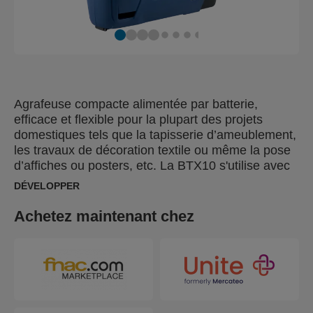
Agrafeuse compacte alimentée par batterie,
efficace et flexible pour la plupart des projets
domestiques tels que la tapisserie d’ameublement,
les travaux de décoration textile ou même la pose
d’affiches ou posters, etc. La BTX10 s'utilise avec
les agrafes à fil fin d'une longueur de 4 à 10 mm.
DÉVELOPPER
Grâce au système de tir unique, les agrafes sont
entraînées instantanément lors de déclenchement.
Achetez maintenant chez
La poignée est conçue pour vous permettre de tirer
avec votre index et de travailler avec précision
sous tous les angles. L'avant plat et court de l'outil
facilite la pose d'agrafes contre cloison et dans les
angles. La batterie lithium-ion intégrée est chargée
avec un câble USB et sa capacité de tir peut aller