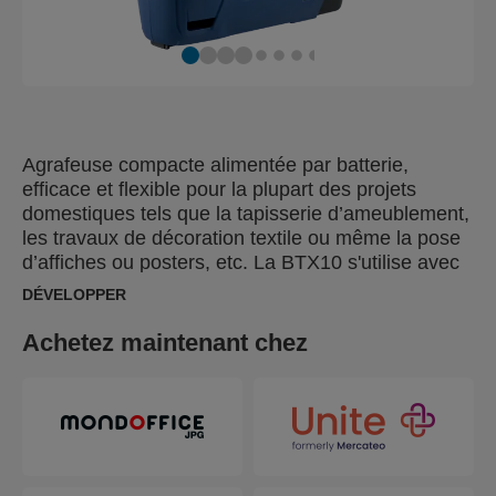
Agrafeuse compacte alimentée par batterie,
efficace et flexible pour la plupart des projets
domestiques tels que la tapisserie d’ameublement,
les travaux de décoration textile ou même la pose
d’affiches ou posters, etc. La BTX10 s'utilise avec
les agrafes à fil fin d'une longueur de 4 à 10 mm.
DÉVELOPPER
Grâce au système de tir unique, les agrafes sont
entraînées instantanément lors de déclenchement.
Achetez maintenant chez
La poignée est conçue pour vous permettre de tirer
avec votre index et de travailler avec précision
sous tous les angles. L'avant plat et court de l'outil
facilite la pose d'agrafes contre cloison et dans les
angles. La batterie lithium-ion intégrée est chargée
avec un câble USB et sa capacité de tir peut aller