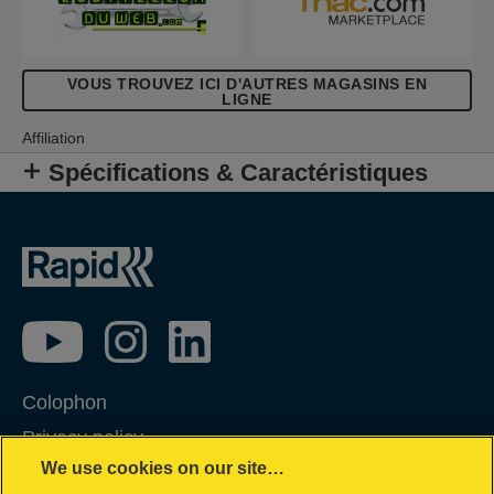
VOUS TROUVEZ ICI D'AUTRES MAGASINS EN
LIGNE
Affiliation
Spécifications & Caractéristiques
Colophon
Privacy policy
We use cookies on our site…
Politique concernant les cookies