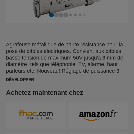
Agrafeuse métallique de haute résistance pour la
pose de câbles électriques. Convient aux câbles
basse tension de maximum 50V jusqu'à 6 mm de
diamètre -tels que téléphonie, TV, alarme, haut-
parleurs etc. Nouveau! Réglage de puissance 3
positions breveté, développé avec une
DÉVELOPPER
physiothérapeute, pour soulager les muscles de
l'avant bras. Réduit jusqu'à 40% votre effort pour
Achetez maintenant chez
les travaux requierant des Agrafes de longueur
moyenne. Parfaite pour les utilisations journalières
et intensives.