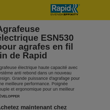
Agrafeuse
électrique ESN530
pour agrafes en fil
fin de Rapid
grafeuse électrique haute capacité avec
ystème anti rebond dans un nouveau
esign. Grande puissance d'agrafage pour
ne meilleure performance. Poignée
ouple et ergonomique pour un meilleur
onfort. Idéal pour les travaux de bricolage
ÉVELOPPER
els que la pose de tissus, toiles et autres
atériaux fibreux ou les travaux de
chetez maintenant chez