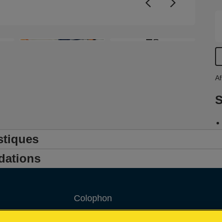
m
+8
Af
S
stiques
dations
Colophon
Privacy policy