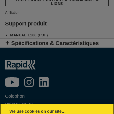
VOUS TROUVEZ ICI D'AUTRES MAGASINS EN
LIGNE
Affiliation
Support produit
MANUAL E100 (PDF)
Spécifications & Caractéristiques
Colophon
Privacy policy
We use cookies on our site…
Politique concernant les cookies