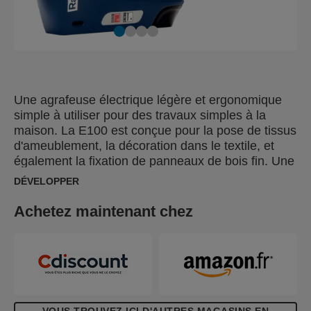
Une agrafeuse électrique légère et ergonomique
simple à utiliser pour des travaux simples à la
maison. La E100 est conçue pour la pose de tissus
d'ameublement, la décoration dans le textile, et
également la fixation de panneaux de bois fin. Une
solution idéale pour les bricoleurs qui recherchent
DÉVELOPPER
performance et qualité.
Achetez maintenant chez