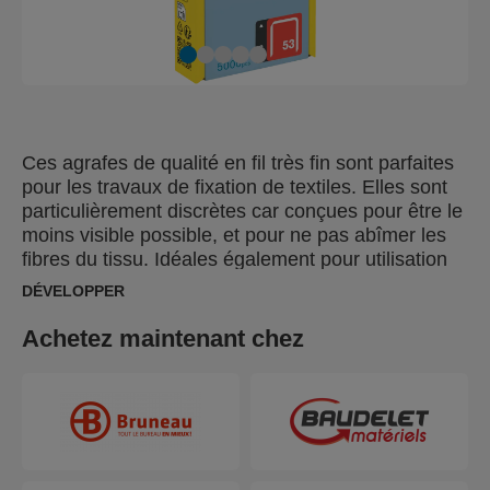
Ces agrafes de qualité en fil très fin sont parfaites
pour les travaux de fixation de textiles. Elles sont
particulièrement discrètes car conçues pour être le
moins visible possible, et pour ne pas abîmer les
fibres du tissu. Idéales également pour utilisation
sur papiers et étiquettes. Fabriquées avec du fil
DÉVELOPPER
d'acier galvanisé haute performance, les pointes
des agrafes sont affûtées pour une bonne
Achetez maintenant chez
pénétration dans les matériaux. Egalement
disponibles en acier inoxydable.