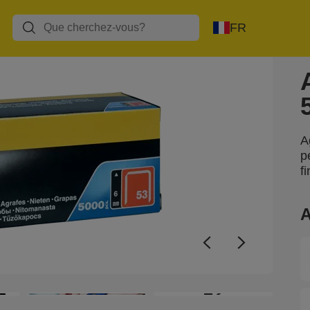
FR
A
p
f
A
+2