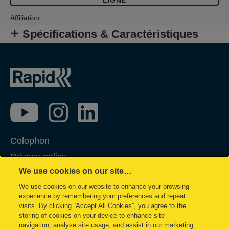
Affiliation
Spécifications & Caractéristiques
Colophon
Privacy policy
We use cookies on our site…
Politique concernant les cookies
We use cookies on our website to enhance your browsing
Demande de données complètes
experience by remembering your preferences and repeat
Conditions de garantie
visits. By clicking “Accept All Cookies”, you agree to the
storing of cookies on your device to enhance site
My Data Rights
navigation, analyse site usage, and assist in our marketing