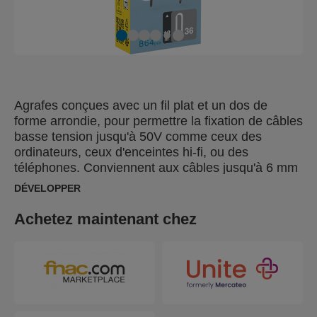
Agrafes conçues avec un fil plat et un dos de
forme arrondie, pour permettre la fixation de câbles
basse tension jusqu'à 50V comme ceux des
ordinateurs, ceux d'enceintes hi-fi, ou des
téléphones. Conviennent aux câbles jusqu'à 6 mm
de diamètre. Les pointes divergentes, DP, sont
DÉVELOPPER
conçues pour aller dans des directions opposées,
pour une résistance maximale.
Achetez maintenant chez