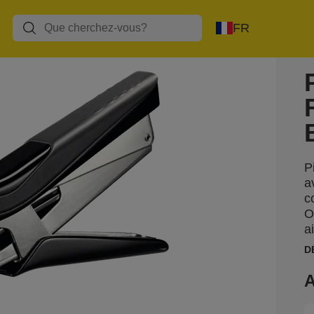
FR
P
a
c
O
a
D
A