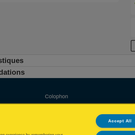
stiques
dations
Colophon
Privacy policy
Accept All
Politique concernant les cookies
Demande de données complètes
ing experience by remembering your