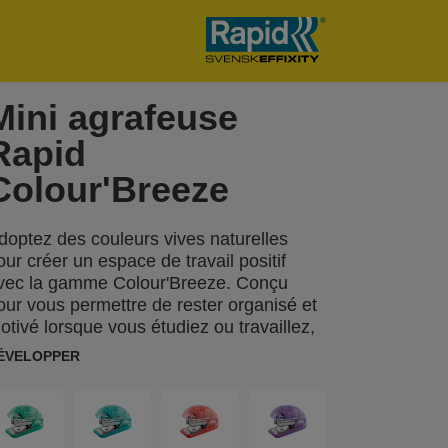
Mini agrafeuse
Rapid
Colour'Breeze
doptez des couleurs vives naturelles
our créer un espace de travail positif
vec la gamme Colour'Breeze. Conçu
our vous permettre de rester organisé et
otivé lorsque vous étudiez ou travaillez,
a finition moderne et ses couleurs
ÉVELOPPER
elaxantes vous feront rêver à vos
rochaines aventures. La mini agrafeuse
apid Colour'Breeze compacte et légère
t conçue pour agrafer jusqu'à 10 feuilles