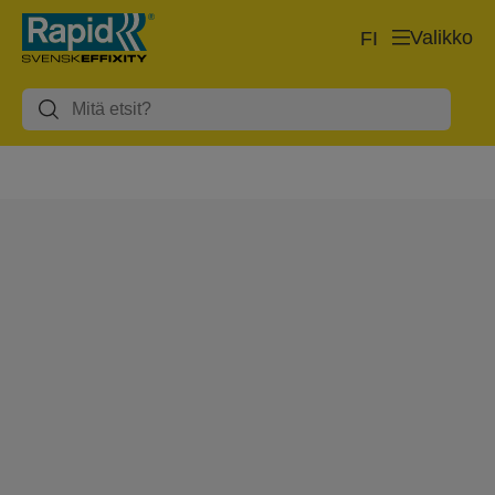
Valikko
FI