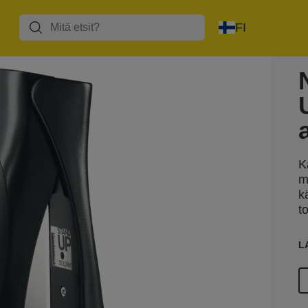
FI
K
m
k
t
L