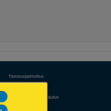
Tietosuojailmoitus
Evästeet
Oikeudellinen huomautus
Jälki
ly