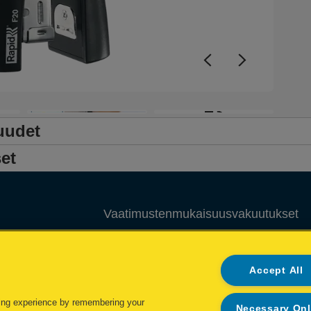
+3
uudet
et
Vaatimustenmukaisuusvakuutukset
Pakkausten kierrätysohjeet
Accept All
Hallitse tietojani
Takuuehdot
ing experience by remembering your
Necessary On