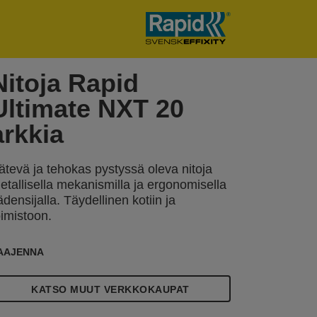
Nitoja Rapid
Ultimate NXT 20
arkkia
ätevä ja tehokas pystyssä oleva nitoja
etallisella mekanismilla ja ergonomisella
ädensijalla. Täydellinen kotiin ja
oimistoon.
AAJENNA
KATSO MUUT VERKKOKAUPAT