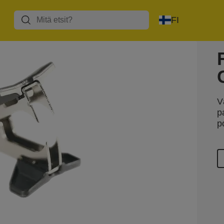
FI
V
p
p