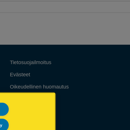
Tietosuojailmoitus
Evästeet
Oikeudellinen huomautus
Jälki
Sivukartta
ly