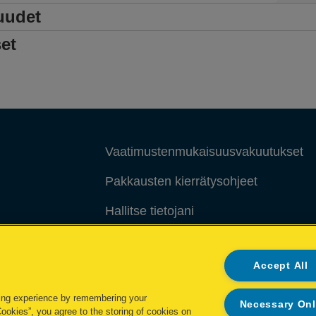
uudet
et
Vaatimustenmukaisuusvakuutukset
Pakkausten kierrätysohjeet
Hallitse tietojani
Takuuehdot
Accept All
ing experience by remembering your
Necessary On
Cookies”, you agree to the storing of cookies on