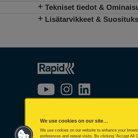
Tekniset tiedot & Ominais
Lisätarvikkeet & Suosituks
We use cookies on our site…
We use cookies on our website to enhance your brows
©2026 ACCO Brands
preferences and repeat visits. By clicking “Accept All 