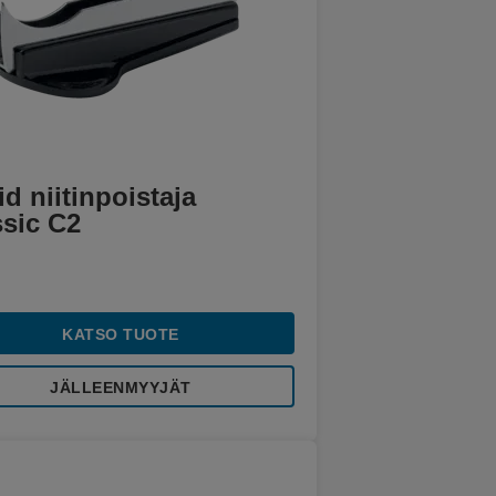
d niitinpoistaja
ssic C2
KATSO TUOTE
JÄLLEENMYYJÄT