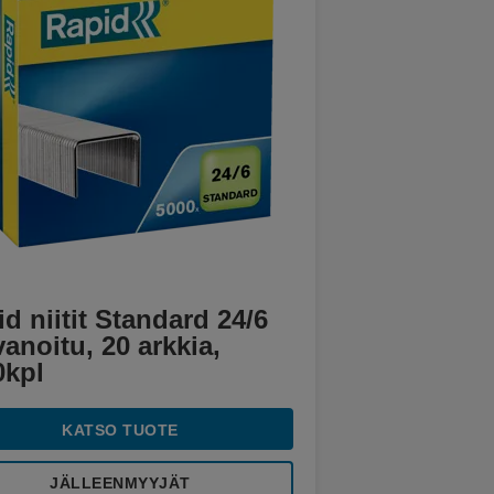
d niitit Standard 24/6
anoitu, 20 arkkia,
0kpl
KATSO TUOTE
JÄLLEENMYYJÄT