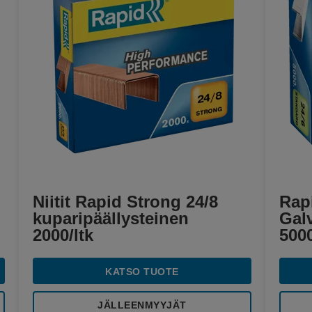
Niitit Rapid Strong 24/8
Rapi
kuparipäällysteinen
Galv
2000/ltk
500
KATSO TUOTE
JÄLLEENMYYJÄT