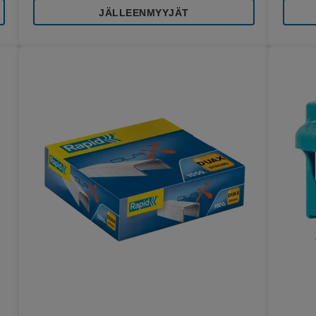
JÄLLEENMYYJÄT