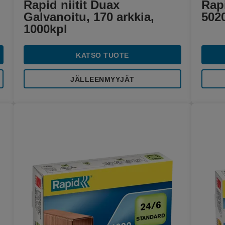
Rapid niitit Duax
Rap
Galvanoitu, 170 arkkia,
502
1000kpl
KATSO TUOTE
JÄLLEENMYYJÄT