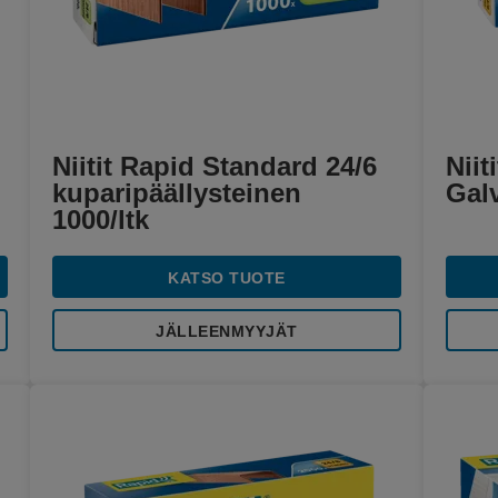
Niitit Rapid Standard 24/6
Niit
kuparipäällysteinen
Galv
1000/ltk
KATSO TUOTE
JÄLLEENMYYJÄT