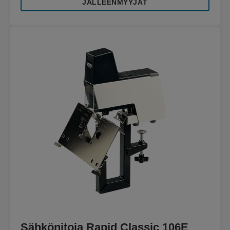
JÄLLEENMYYJÄT
Sähkönitoja Rapid Classic 106E