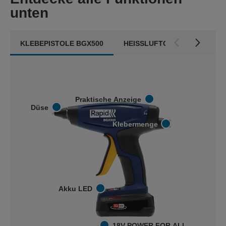
unten
KLEBEPISTOLE BGX500
HEISSLUFTGEBLÄSE RX1000
Praktische Anzeige
Düse
Klebermenge
Akku LED
18V POWER FOR ALL