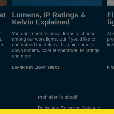
at
Lumens, IP Ratings &
F
Kelvin Explained
li
s
You don’t need technical terms to choose
Ans
t,
among our work lights. But if you’d like to
pro
hen
understand the details, this guide breaks
lig
down lumens, color temperature, IP ratings
and more.
LEARN KEY LIGHT SPECS
FIN
Prohlášení o shodě
Packaging Recycling Guidance