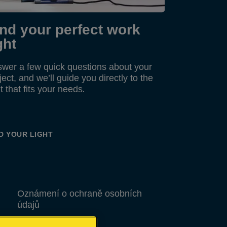
ind your perfect work
ght
wer a few quick questions about your
ject, and we’ll guide you directly to the
ht that fits your needs
.
D YOUR LIGHT
Oznámení o ochraně osobních
údajů
Soubory cookie