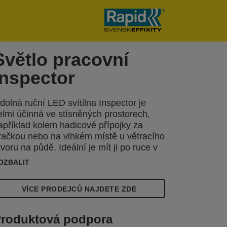
Světlo pracovní
Inspector
dolná ruční LED svítilna Inspector je
elmi účinná ve stísněných prostorech,
apříklad kolem hadicové přípojky za
račkou nebo na vlhkém místě u větracího
tvoru na půdě. Ideální je mít ji po ruce v
edně na nářadí, v autě nebo v nouzové
OZBALIT
adě. Svítilna s
VÍCE PRODEJCŮ NAJDETE ZDE
roduktová podpora