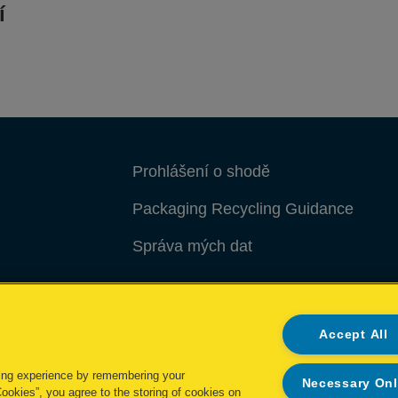
í
Prohlášení o shodě
Packaging Recycling Guidance
Správa mých dat
Accept All
ing experience by remembering your
Necessary On
Cookies”, you agree to the storing of cookies on