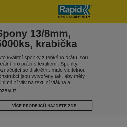
Spony 13/8mm,
5000ks, krabička
yto kvalitní sponky z tenkého drátu jsou
deální pro práci s textiliemi. Sponky,
yznačující se diskrétní, málo viditelnou
onstrukcí jsou vytvořeny tak, aby měly
inimální vliv na textilní vlákna a
ředstavují i skvělé řešení pro upevňování
OZBALIT
títků. Noži
VÍCE PRODEJCŮ NAJDETE ZDE