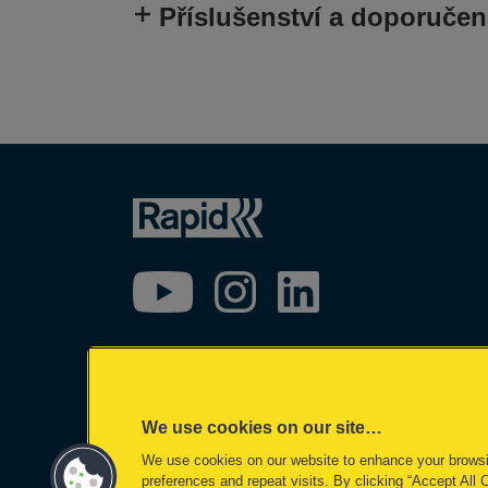
Příslušenství a doporučen
We use cookies on our site…
We use cookies on our website to enhance your brows
©2026 ACCO Brands
preferences and repeat visits. By clicking “Accept All 