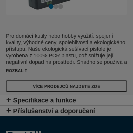
Pro domácí kutily nebo hobby využití, spojení
kvality, výhodné ceny, spolehlivosti a ekologického
přístupu. Naše ekologická sešívací pistole je
vyrobena z 100% PCR plastu, což snižuje její
negativní dopad na prostředí. Snadno se používá a
nabízí skvělou kvalitu, je ideální pro jednodušší
ROZBALIT
úkoly, jako je čalounění nábytku a dekorativní
práce s různými druhy látek nebo textilií.
VÍCE PRODEJCŮ NAJDETE ZDE
Specifikace a funkce
Příslušenství a doporučení