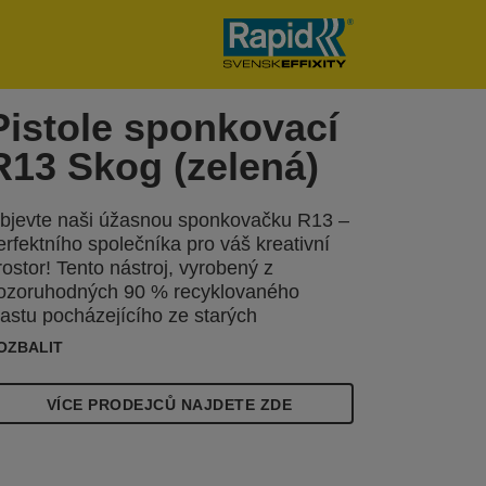
Pistole sponkovací
R13 Skog (zelená)
bjevte naši úžasnou sponkovačku R13 –
erfektního společníka pro váš kreativní
rostor! Tento nástroj, vyrobený z
ozoruhodných 90 % recyklovaného
lastu pocházejícího ze starých
hladniček, je nejen praktický, ale také
OZBALIT
kologicky uvědomělý. Hrdě vyráběn
VÍCE PRODEJCŮ NAJDETE ZDE