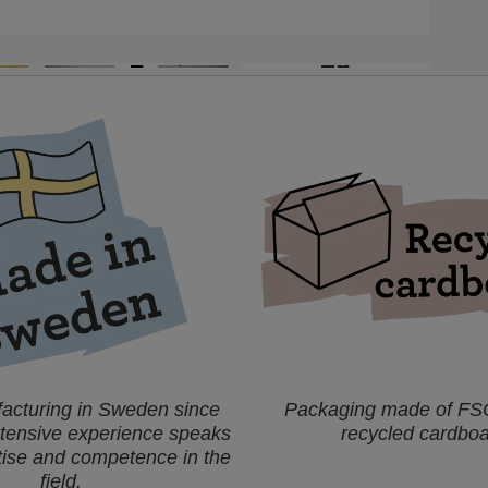
+9
acturing in Sweden since
Packaging made of FSC 
xtensive experience speaks
recycled cardboa
tise and competence in the
field.