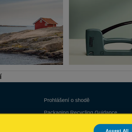
í
Prohlášení o shodě
Packaging Recycling Guidance
Správa mých dat
Accept All