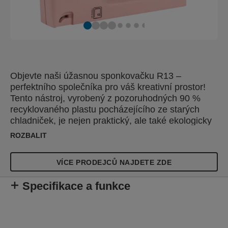
Objevte naši úžasnou sponkovačku R13 –
perfektního společníka pro váš kreativní prostor!
Tento nástroj, vyrobený z pozoruhodných 90 %
recyklovaného plastu pocházejícího ze starých
chladniček, je nejen praktický, ale také ekologicky
uvědomělý. Hrdě vyráběn
ROZBALIT
VÍCE PRODEJCŮ NAJDETE ZDE
Specifikace a funkce