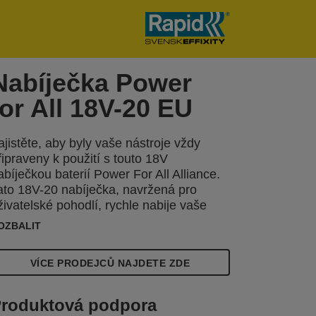
Nabíječka Power
for All 18V-20 EU
ajistěte, aby byly vaše nástroje vždy
řipraveny k použití s touto 18V
abíječkou baterií Power For All Alliance.
ato 18V-20 nabíječka, navržená pro
živatelské pohodlí, rychle nabije vaše
aterie. Například 2,5Ah baterie bude
OZBALIT
abita až na 80 % během 60
VÍCE PRODEJCŮ NAJDETE ZDE
roduktová podpora