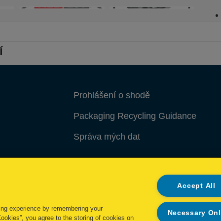
í
Prohlášení o shodě
Packaging Recycling Guidance
Správa mých dat
Accept All
ing experience by remembering your
Necessary On
Cookies”, you agree to the storing of cookies on