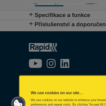
Specifikace a funkce
Příslušenství a doporučen
We use cookies on our site…
We use cookies on our website to enhance your brows
©2026 ACCO Brands
preferences and repeat visits. By clicking “Accept All 