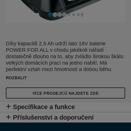
Díky kapacitě 2,5 Ah udrží tato 18V baterie
POWER FOR ALL v chodu jakékoli nářadí
dostatečně dlouho na to, aby zvládlo širokou škálu
velkých domácích prací na jedno nabití. Má
perfektní vztah mezi hmotností a dobou běhu.
Lithium-iontové články uvnitř bate
ROZBALIT
VÍCE PRODEJCŮ NAJDETE ZDE
Specifikace a funkce
Příslušenství a doporučení