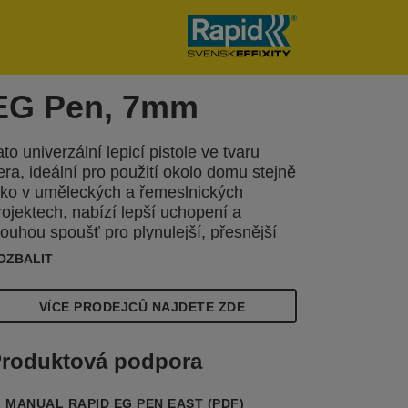
EG Pen, 7mm
ato univerzální lepicí pistole ve tvaru
era, ideální pro použití okolo domu stejně
ako v uměleckých a řemeslnických
rojektech, nabízí lepší uchopení a
louhou spoušť pro plynulejší, přesnější
epení a větší kontrolu při práci na
OZBALIT
btížných nebo složitý
VÍCE PRODEJCŮ NAJDETE ZDE
roduktová podpora
MANUAL RAPID EG PEN EAST (PDF)