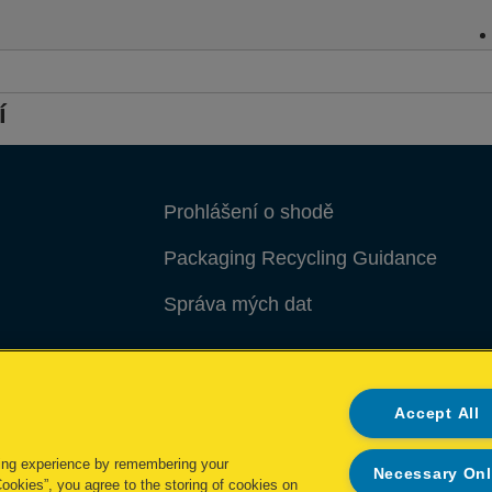
í
Prohlášení o shodě
Packaging Recycling Guidance
Správa mých dat
Accept All
ing experience by remembering your
Necessary On
Cookies”, you agree to the storing of cookies on