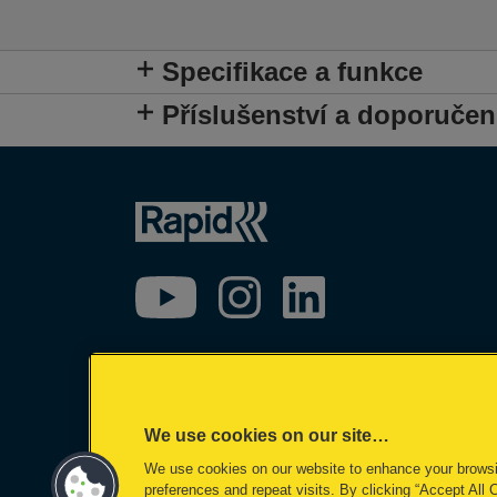
Specifikace a funkce
Příslušenství a doporučen
We use cookies on our site…
We use cookies on our website to enhance your brows
©2026 ACCO Brands
preferences and repeat visits. By clicking “Accept All 