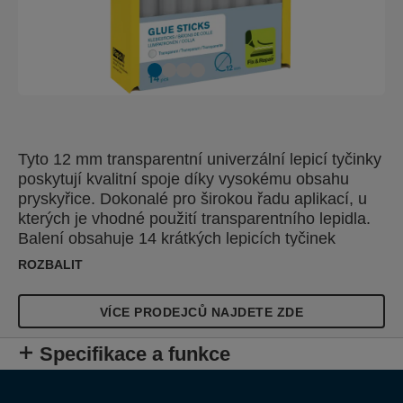
Tyto 12 mm transparentní univerzální lepicí tyčinky
poskytují kvalitní spoje díky vysokému obsahu
pryskyřice. Dokonalé pro širokou řadu aplikací, u
kterých je vhodné použití transparentního lepidla.
Balení obsahuje 14 krátkých lepicích tyčinek
dokonale vh
ROZBALIT
VÍCE PRODEJCŮ NAJDETE ZDE
Specifikace a funkce