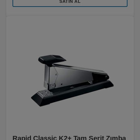
SATIN AL
Rapid Classic K2+ Tam Şerit Zımba