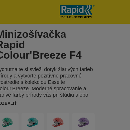
Minizošívačka
Rapid
Colour'Breeze F4
ychutnajte si svieži dotyk žiarivých farieb
rírody a vytvorte pozitívne pracovné
rostredie s kolekciou Esselte
olour'Breeze. Moderné spracovanie a
iarivé farby prírody vás pri štúdiu alebo
ráci povzbudia, osviežia a dodajú vám
OZBALIŤ
ozitívny pocit. Minizošívačka Rapid
olour'Breeze je kompaktná a ľahká
ošívačka na zošívanie až 10 listov
apiera (80 g/m2). Na použitie so