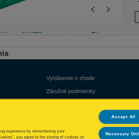
š
2
d
s
a
+7
z
p
n
nia
m
p
Vyhlásenie o zhode
Záručné podmienky
Pokyny na recykláciu obalov
Správa mojich údajov
Accept All
ing experience by remembering your
Necessary On
Cookies”, you agree to the storing of cookies on