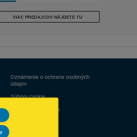
tandardnými sponkami Rapid 24/6 a
6/6, bez námahy a presne zošije vaše
okumenty, integrovaný odstraňovač
VIAC PREDAJCOV NÁJDETE TU
poniek umožňuje ich vyberanie. Je malá
 prenosná, môžete ju ľahko uložiť do
ásuvky alebo prenášať v školskej taške či
ríručnej kabele. K dispozícii je výber
ových čerstvých farieb Colour'Breeze s
oderným reliéfom Svieži vánok do vášho
racovného života!
Oznámenie o ochrane osobných
údajov
Súbory cookie
Právne upozornenia
Odtlačok
ly
Mapa stránok