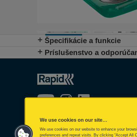
Špecifikácie a funkcie
Príslušenstvo a odporúča
We use cookies on our site…
We use cookies on our website to enhance your brows
preferences and repeat visits. By clicking “Accept All 