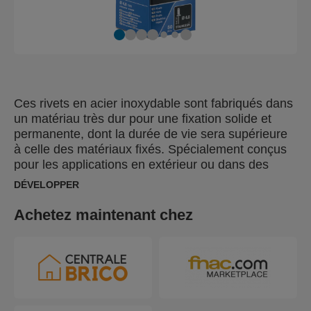
Ces rivets en acier inoxydable sont fabriqués dans
un matériau très dur pour une fixation solide et
permanente, dont la durée de vie sera supérieure
à celle des matériaux fixés. Spécialement conçus
pour les applications en extérieur ou dans des
environnements humides, ces rivets sont parfaits
DÉVELOPPER
pour la fixation de plaques d'immatriculation, la
pose de garde-boue, l'utilisation dans les abris de
Achetez maintenant chez
jardin, sur les tondeuses à gazon, les revêtements
en métal et les feuilles de toiture en tôle. Un Foret
à la bonne taille est inclus dans chaque blister.