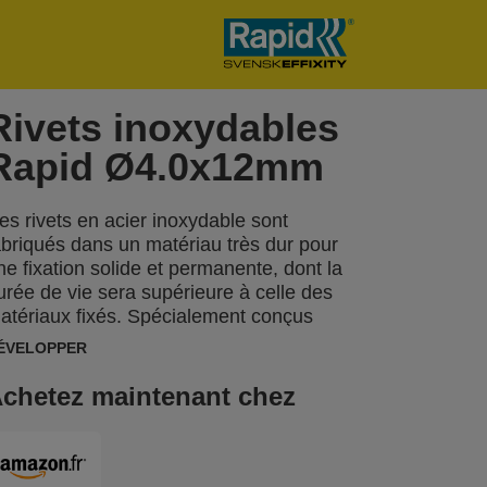
Rivets inoxydables
Rapid Ø4.0x12mm
es rivets en acier inoxydable sont
abriqués dans un matériau très dur pour
ne fixation solide et permanente, dont la
urée de vie sera supérieure à celle des
atériaux fixés. Spécialement conçus
our les applications en extérieur ou dans
ÉVELOPPER
es environnements humides, ces rivets
ont parfaits pour la fixation de plaques
chetez maintenant chez
'immatriculation, la pose de garde-boue,
'utilisation dans les abris de jardin, sur les
ondeuses à gazon, les revêtements en
étal et les feuilles de toiture en tôle. Un