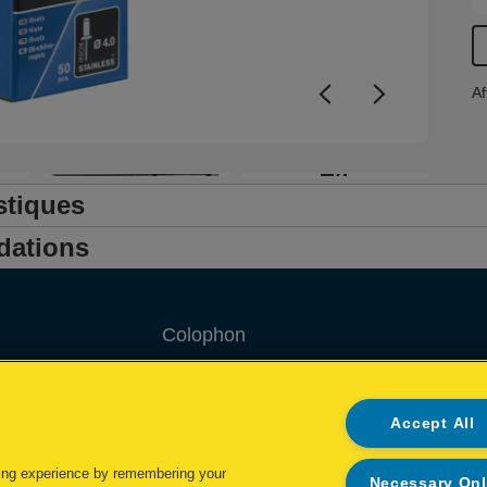
F
c
Af
+4
stiques
dations
Colophon
Privacy policy
Accept All
Politique concernant les cookies
Demande de données complètes
ing experience by remembering your
Necessary On