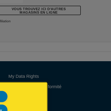
oret à la bonne taille est inclus dans
VOUS TROUVEZ ICI D'AUTRES
haque blister.
MAGASINS EN LIGNE
filiation
My Data Rights
Déclarations de conformité
Avis juridique
Site Map
ly