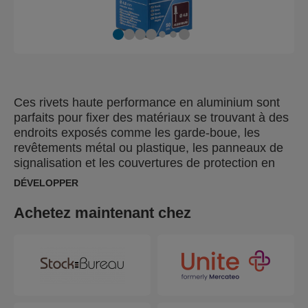
Ces rivets haute performance en aluminium sont
parfaits pour fixer des matériaux se trouvant à des
endroits exposés comme les garde-boue, les
revêtements métal ou plastique, les panneaux de
signalisation et les couvertures de protection en
métal. Un Foret à la bonne taille est inclus dans
DÉVELOPPER
chaque blister.
Achetez maintenant chez