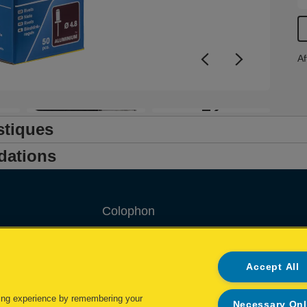
Af
+2
stiques
dations
Colophon
Privacy policy
Accept All
Politique concernant les cookies
Demande de données complètes
ing experience by remembering your
Necessary On