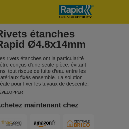
Rivets étanches
Rapid Ø4.8x14mm
es rivets étanches ont la particularité
'être conçus d'une seule pièce, évitant
insi tout risque de fuite d'eau entre les
atériaux fixés ensemble. La solution
déale pour fixer les tuyaux de descente,
es gouttières, les matériaux de toitures,
ÉVELOPPER
es panneaux de douche et d'autres
pplications comme la réparation d'un
chetez maintenant chez
bris de jardin. Un Foret à la bonne taille
st inclus dans chaque blister.